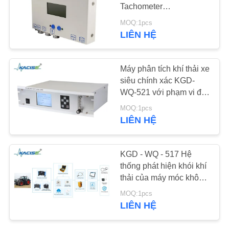
Tachometer
Communication
TIN
MOQ:1pcs
Inductive Pulse
LIÊN HỆ
269
TỨC
Electrical Parameter
Cảm biến biến tần
Simulated Ignition
Signal (Thiếu hiệu bắt
TẤT
Máy phân tích khí thải xe
siêu âm
lửa mô phỏng)
siêu chính xác KGD-
CẢ
WQ-521 với phạm vi đo
CÁC
CO2 16.01-18.0 ×10−2
MOQ:1pcs
TRƯỜNG
LIÊN HỆ
HỢP
135
KGD - WQ - 517 Hệ
Máy đo lưu lượng
thống phát hiện khói khí
YÊU
thải của máy móc không
siêu âm
CẦU
đường / xe diesel
MOQ:1pcs
BÁO
LIÊN HỆ
GIÁ