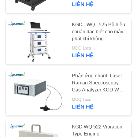
THAM
LIÊN HỆ
QUAN
NHÀ
KGD - WQ - 525 Bộ hiệu
939
MÁY
chuẩn đặc biệt cho máy
Máy đo nồng độ
phát khí không
chất lỏng
MOQ:1pcs
KIỂM
LIÊN HỆ
SOÁT
CHẤT
Phản ứng nhanh Laser
LƯỢNG
Raman Spectroscopy
Gas Analyzer KGD WQ
187
523 với điện áp đầu vào
LIÊN
MOQ:1pcs
Máy phát tín hiệu
50 60Hz tiêu chuẩn
LIÊN HỆ
HỆ
radar
CHÚNG
KGD WQ 522 Vibration
TÔI
Type Engine