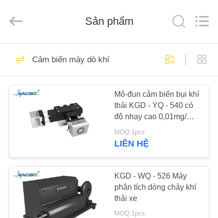
2018
-
2026
Sản phẩm
Xi'an
Kacise
Optronics
Co.,Ltd..
All
NHÀ
632
Rights
Reserved.
Cảm biến máy dò khí
Cảm biến chất
SẢN
lượng nước
Mô-đun cảm biến bụi khí
PHẨM
thải KGD - YQ - 540 có
độ nhạy cao 0,01mg/m³
VIDEO
Thiết kế mô-đun và
MOQ:1pcs
phạm vi cực thấp
LIÊN HỆ
802
VỀ
Cảm biến áp suất
CHÚNG
KGD - WQ - 526 Máy
phân tích dòng chảy khí
TÔI
chính xác
thải xe
MOQ:1pcs