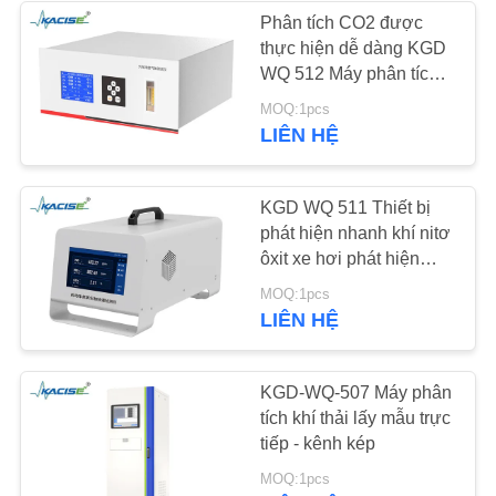
Phân tích CO2 được
SƠ
thực hiện dễ dàng KGD
134
WQ 512 Máy phân tích
ĐỒ
Đồng hồ đo lưu
khí thải xe ô tô Xe diesel
MOQ:1pcs
TRANG
với thời gian sưởi ấm
LIÊN HỆ
lượng điện từ
trước 30 phút
WEB
KGD WQ 511 Thiết bị
CHÍNH
phát hiện nhanh khí nitơ
ôxit xe hơi phát hiện
SÁCH
nhanh và chính xác với
325
MOQ:1pcs
BẢO
độ phân giải 1ppm
LIÊN HỆ
Bộ cảm biến vòng
MẬT
xoáy điện tử
KGD-WQ-507 Máy phân
tích khí thải lấy mẫu trực
tiếp - kênh kép
MOQ:1pcs