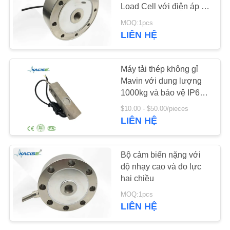
Load Cell với điện áp và
nén hai chiều và độ
TIN
MOQ:1pcs
chính xác toàn diện cao
LIÊN HỆ
269
TỨC
Cảm biến biến tần
TẤT
Máy tải thép không gỉ
siêu âm
Mavin với dung lượng
CẢ
1000kg và bảo vệ IP68
CÁC
cho các hệ thống cân
$10.00 - $50.00/pieces
công nghiệp
TRƯỜNG
LIÊN HỆ
HỢP
135
Bộ cảm biến nặng với
Máy đo lưu lượng
độ nhạy cao và đo lực
YÊU
hai chiều
siêu âm
CẦU
MOQ:1pcs
BÁO
LIÊN HỆ
GIÁ