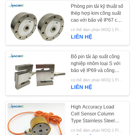
Phòng pin tải kỹ thuật số
SƠ
thép hợp kim công suất
134
cao với bảo vệ IP67 cho
ĐỒ
Đồng hồ đo lưu
các ứng dụng nén căng
có thể đàm phán MOQ:1 Piece/Pieces
TRANG
thẳng
LIÊN HỆ
lượng điện từ
WEB
Bộ pin tải áp suất công
CHÍNH
nghiệp nhôm loại S với
bảo vệ IP69 và công
SÁCH
suất cao 200N cho máy
325
có thể đàm phán MOQ:1 Piece/Pieces
BẢO
cân
LIÊN HỆ
Bộ cảm biến vòng
MẬT
xoáy điện tử
High Accuracy Load
Cell Sensor Column
Type Stainless Steel
Material
có thể đàm phán MOQ:1 Piece/Pieces