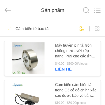
2018
-
2026
Sản phẩm
Xi'an
Kacise
Optronics
Co.,Ltd..
All
NHÀ
632
Rights
Reserved.
Cảm biến tế bào tải
Cảm biến chất
SẢN
lượng nước
Máy truyền pin tải tròn
PHẨM
chống nước với xếp
hạng IP69 cho các ứng
VIDEO
dụng công nghiệp
$40.00 - $500.00/pieces
LIÊN HỆ
802
VỀ
Cảm biến áp suất
CHÚNG
Cảm biến cảm biến tải
trọng C3 có độ chính xác
TÔI
chính xác
cao được bảo vệ bằng
thép không gỉ IP68 cho
$10.00 - $50.00/pieces