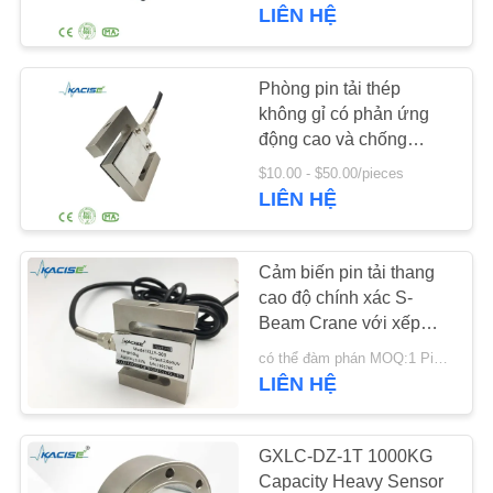
THAM
hệ thống cân công
LIÊN HỆ
nghiệp
QUAN
NHÀ
Phòng pin tải thép
939
MÁY
không gỉ có phản ứng
Máy đo nồng độ
động cao và chống
nước IP67 cho các ứng
chất lỏng
$10.00 - $50.00/pieces
KIỂM
dụng đệm cân công
LIÊN HỆ
nghiệp
SOÁT
CHẤT
Cảm biến pin tải thang
LƯỢNG
cao độ chính xác S-
Beam Crane với xếp
187
hạng IP69 và cấu trúc
LIÊN
có thể đàm phán MOQ:1 Piece/Pieces
Máy phát tín hiệu
hợp kim nhôm
LIÊN HỆ
HỆ
radar
CHÚNG
GXLC-DZ-1T 1000KG
TÔI
Capacity Heavy Sensor