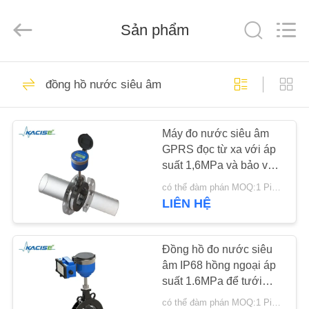
2018
-
2026
Sản phẩm
Xi'an
Kacise
Optronics
Co.,Ltd..
All
NHÀ
632
Rights
Reserved.
đồng hồ nước siêu âm
Cảm biến chất
SẢN
lượng nước
Máy đo nước siêu âm
PHẨM
GPRS đọc từ xa với áp
suất 1,6MPa và bảo vệ
VIDEO
IP68 để đo lưu lượng
có thể đàm phán MOQ:1 Piece/Pieces
hai chiều
LIÊN HỆ
802
VỀ
Cảm biến áp suất
CHÚNG
Đồng hồ đo nước siêu
âm IP68 hồng ngoại áp
TÔI
chính xác
suất 1.6MPa để tưới
bằng nguồn pin
có thể đàm phán MOQ:1 Piece/Pieces