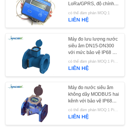
LoRa/GPRS, độ chính
xác loại 2 và bảo vệ
TIN
có thể đàm phán MOQ:1
IP67/IP68 cho mục đích
LIÊN HỆ
269
TỨC
dân dụng và thương mại
Cảm biến biến tần
TẤT
Máy đo lưu lượng nước
siêu âm
siêu âm DN15-DN300
CẢ
với mức bảo vệ IP68 và
CÁC
độ chính xác 0,2% cho
có thể đàm phán MOQ:1 Piece/Pieces
tưới tiêu nông nghiệp
TRƯỜNG
LIÊN HỆ
HỢP
135
Máy đo nước siêu âm
Máy đo lưu lượng
không dây MODBUS hai
YÊU
kênh với bảo vệ IP68
siêu âm
CẦU
cho các ứng dụng công
có thể đàm phán MOQ:1 Piece/Pieces
nghiệp
BÁO
LIÊN HỆ
GIÁ