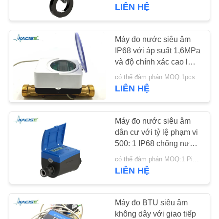
THAM
LIÊN HỆ
QUAN
NHÀ
Máy đo nước siêu âm
939
MÁY
IP68 với áp suất 1,6MPa
Máy đo nồng độ
và độ chính xác cao lớp
2 cho sử dụng trong nhà
chất lỏng
có thể đàm phán MOQ:1pcs
KIỂM
LIÊN HỆ
SOÁT
CHẤT
Máy đo nước siêu âm
LƯỢNG
dân cư với tỷ lệ phạm vi
500: 1 IP68 chống nước
187
và tuổi thọ pin 20 năm
LIÊN
có thể đàm phán MOQ:1 Piece/Pieces
Máy phát tín hiệu
LIÊN HỆ
HỆ
radar
CHÚNG
Máy đo BTU siêu âm
TÔI
không dây với giao tiếp