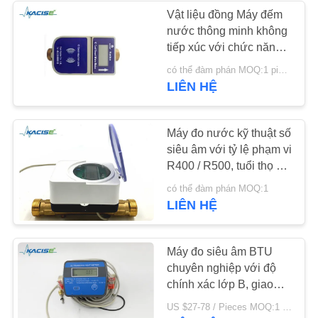
Vật liệu đồng Máy đếm
SƠ
nước thông minh không
134
tiếp xúc với chức năng
ĐỒ
Đồng hồ đo lưu
trả trước cho các đường
có thể đàm phán MOQ:1 piece
TRANG
ống DN15 đến DN25
LIÊN HỆ
lượng điện từ
WEB
Máy đo nước kỹ thuật số
CHÍNH
siêu âm với tỷ lệ phạm vi
R400 / R500, tuổi thọ pin
SÁCH
>10 năm và bảo vệ IP68
325
có thể đàm phán MOQ:1
BẢO
LIÊN HỆ
Bộ cảm biến vòng
MẬT
xoáy điện tử
Máy đo siêu âm BTU
chuyên nghiệp với độ
chính xác lớp B, giao
tiếp M-BUS và tuổi thọ
US $27-78 / Pieces MOQ:1 Piece/Pieces negotiable
pin 6 năm