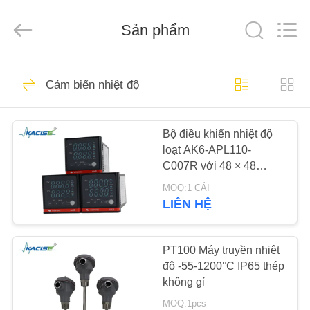
2018
-
2026
Sản phẩm
Xi'an
Kacise
Optronics
Co.,Ltd..
All
NHÀ
632
Rights
Reserved.
Cảm biến nhiệt độ
Cảm biến chất
SẢN
lượng nước
Bộ điều khiển nhiệt độ
PHẨM
loạt AK6-APL110-
C007R với 48 × 48
VIDEO
Panel Size RS485
MOQ:1 CÁI
Communication and
LIÊN HỆ
Non-Volatile Memory
802
VỀ
Cảm biến áp suất
CHÚNG
PT100 Máy truyền nhiệt
độ -55-1200°C IP65 thép
TÔI
chính xác
không gỉ
MOQ:1pcs