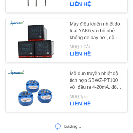
THAM
LIÊN HỆ
QUAN
NHÀ
Máy điều khiển nhiệt độ
939
MÁY
loạt YAK6 với bộ nhớ
Máy đo nồng độ
không dễ bay hơi, độ
chính xác ± 0,5% FS và
chất lỏng
MOQ:1 CÁI
KIỂM
kích thước bảng điều
LIÊN HỆ
khiển 48 × 48
SOÁT
CHẤT
Mô-đun truyền nhiệt độ
LƯỢNG
tích hợp SBWZ-PT100
với đầu ra 4-20mA, độ
187
chính xác đo 0,2% và
LIÊN
MOQ:1pcs
Máy phát tín hiệu
nhiệt độ hoạt động
LIÊN HỆ
HỆ
-40oC đến 120oC
radar
CHÚNG
TÔI
loading...