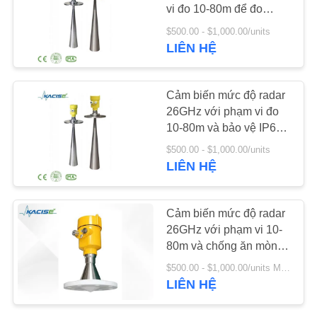
vi đo 10-80m để đo
không tiếp xúc
TIN
$500.00 - $1,000.00/units
LIÊN HỆ
269
TỨC
Cảm biến biến tần
TẤT
Cảm biến mức độ radar
siêu âm
26GHz với phạm vi đo
CẢ
10-80m và bảo vệ IP67
CÁC
cho đo lường chất lỏng
$500.00 - $1,000.00/units
và rắn
TRƯỜNG
LIÊN HỆ
HỢP
135
Cảm biến mức độ radar
Máy đo lưu lượng
26GHz với phạm vi 10-
YÊU
80m và chống ăn mòn
siêu âm
CẦU
để đo lường chất lỏng
$500.00 - $1,000.00/units MOQ:1pcs
và rắn
BÁO
LIÊN HỆ
GIÁ