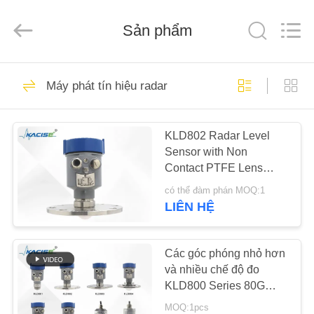
2018
-
2026
Sản phẩm
Xi'an
Kacise
Optronics
Co.,Ltd..
All
NHÀ
632
Rights
Reserved.
Máy phát tín hiệu radar
Cảm biến chất
SẢN
lượng nước
KLD802 Radar Level
PHẨM
Sensor with Non
Contact PTFE Lens
VIDEO
Antenna 80GHz Tần số
có thể đàm phán MOQ:1
trung tâm và độ chính
LIÊN HỆ
xác ±2mm để đo liên tục
802
VỀ
Cảm biến áp suất
CHÚNG
Các góc phóng nhỏ hơn
và nhiều chế độ đo
TÔI
chính xác
KLD800 Series 80G
Radar Level Gauge
MOQ:1pcs