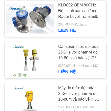
KLD802 OEM 80GHz
SƠ
Độ chính xác cao 1mm
134
Radar Level Transmitter
ĐỒ
Đồng hồ đo lưu
với bảo vệ IP67 cho bể
200-700 MOQ:1pcs
TRANG
nước
LIÊN HỆ
lượng điện từ
WEB
Cảm biến mức độ radar
CHÍNH
26GHz với phạm vi đo
10-80m và bảo vệ IP67
SÁCH
cho silo và chất rắn
325
$600.00/units >=1 units MOQ:1pcs
BẢO
LIÊN HỆ
Bộ cảm biến vòng
MẬT
xoáy điện tử
Máy đo mức độ radar
26GHz với phạm vi đo
10-80m và bảo vệ IP67
để đo mức độ bể
$500.00 - $1,000.00/units