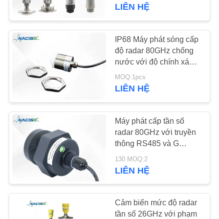
THAM
LIÊN HỆ
QUAN
NHÀ
IP68 Máy phát sóng cấp
939
MÁY
độ radar 80GHz chống
Máy đo nồng độ
nước với độ chính xác ±
2mm để đo khoảng cách
chất lỏng
MOQ:1pcs
KIỂM
chính xác
LIÊN HỆ
SOÁT
CHẤT
Máy phát cấp tần số
LƯỢNG
radar 80GHz với truyền
thông RS485 và G
187
Thread cho các ứng
LIÊN
130 MOQ:2
Máy phát tín hiệu
dụng tùy chỉnh
LIÊN HỆ
HỆ
radar
CHÚNG
Cảm biến mức độ radar
TÔI
tần số 26GHz với phạm