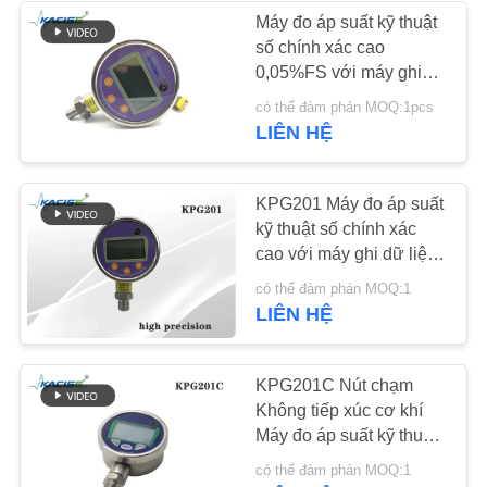
Máy đo áp suất kỹ thuật
SƠ
số chính xác cao
134
0,05%FS với máy ghi
ĐỒ
Đồng hồ đo lưu
dữ liệu và pin lithium
có thể đàm phán MOQ:1pcs
TRANG
sạc lại có nút cảm ứng
LIÊN HỆ
lượng điện từ
WEB
KPG201 Máy đo áp suất
CHÍNH
kỹ thuật số chính xác
cao với máy ghi dữ liệu
SÁCH
và xếp hạng IP66
325
có thể đàm phán MOQ:1
BẢO
LIÊN HỆ
Bộ cảm biến vòng
MẬT
xoáy điện tử
KPG201C Nút chạm
Không tiếp xúc cơ khí
Máy đo áp suất kỹ thuật
số với máy ghi dữ liệu
có thể đàm phán MOQ:1
và độ chính xác cao