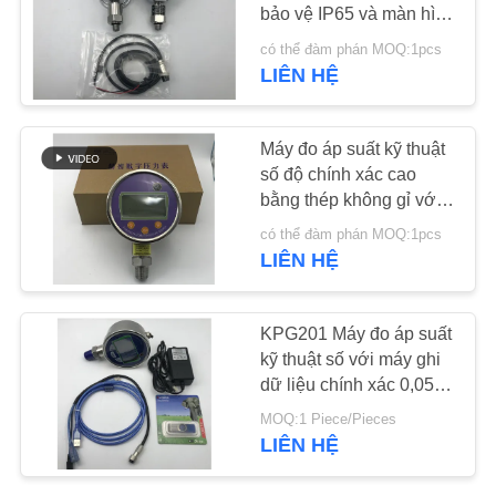
bảo vệ IP65 và màn hình
LED 0,56 inch KPG104
TIN
có thể đàm phán MOQ:1pcs
LIÊN HỆ
269
TỨC
Cảm biến biến tần
TẤT
Máy đo áp suất kỹ thuật
siêu âm
số độ chính xác cao
CẢ
bằng thép không gỉ với
CÁC
nút cảm ứng và máy ghi
có thể đàm phán MOQ:1pcs
dữ liệu GXPS201C
TRƯỜNG
LIÊN HỆ
HỢP
135
KPG201 Máy đo áp suất
Máy đo lưu lượng
kỹ thuật số với máy ghi
YÊU
dữ liệu chính xác 0,05%
siêu âm
CẦU
và dung lượng lưu trữ
MOQ:1 Piece/Pieces
dữ liệu 11000
BÁO
LIÊN HỆ
GIÁ