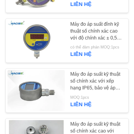
THAM
dữ liệu nút cảm ứng pin
LIÊN HỆ
lithium 4000mAh
QUAN
NHÀ
Máy đo áp suất đỉnh kỹ
939
MÁY
thuật số chính xác cao
Máy đo nồng độ
với độ chính xác ± 0,5%
FS 200% quá tải và màn
chất lỏng
có thể đàm phán MOQ:1pcs
KIỂM
hình LED 4 chữ số
LIÊN HỆ
SOÁT
CHẤT
Máy đo áp suất kỹ thuật
LƯỢNG
số chính xác với xếp
hạng IP65, bảo vệ áp
187
suất cao và đèn nền
LIÊN
MOQ:1pcs
Máy phát tín hiệu
LCD lớn
LIÊN HỆ
HỆ
radar
CHÚNG
Máy đo áp suất kỹ thuật
TÔI
số chính xác cao với