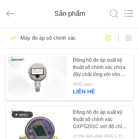
2018
-
2026
Sản phẩm
Xi'an
Kacise
Optronics
Co.,Ltd..
All
NHÀ
632
Rights
Reserved.
Máy đo áp số chính xác
Cảm biến chất
SẢN
lượng nước
Đồng hồ đo áp suất kỹ
PHẨM
thuật số chính xác chứa
đầy chất lỏng với vòng
VIDEO
đệm Fluororubber và
MOQ:1pcs
màng ngăn bằng thép
LIÊN HỆ
không gỉ 316L
802
VỀ
Cảm biến áp suất
CHÚNG
Đồng hồ đo áp suất kỹ
thuật số chính xác
TÔI
chính xác
GXPS201C với độ chính
xác 0,05% FS và bộ ghi
có thể đàm phán MOQ:1 Piece/Pieces