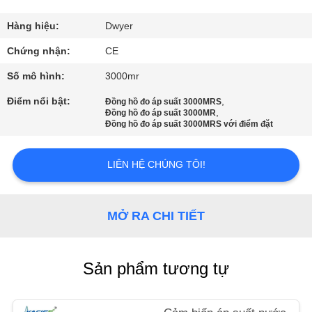
THAM
QUAN
Hàng hiệu:
Dwyer
NHÀ
Chứng nhận:
CE
MÁY
Số mô hình:
3000mr
Điểm nổi bật:
,
Đồng hồ đo áp suất 3000MRS
,
KIỂM
Đồng hồ đo áp suất 3000MR
Đồng hồ đo áp suất 3000MRS với điểm đặt
SOÁT
CHẤT
LIÊN HỆ CHÚNG TÔI!
LƯỢNG
MỞ RA CHI TIẾT
LIÊN
HỆ
Sản phẩm tương tự
CHÚNG
TÔI