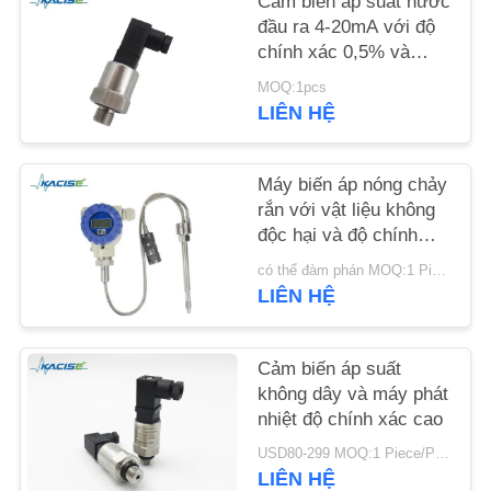
Cảm biến áp suất nước
đầu ra 4-20mA với độ
TIN
chính xác 0,5% và
nguồn điện 12-32VDC
TỨC
MOQ:1pcs
LIÊN HỆ
TẤT
CẢ
Máy biến áp nóng chảy
rắn với vật liệu không
CÁC
độc hại và độ chính
TRƯỜNG
xác cao cho thiết bị
có thể đàm phán MOQ:1 Piece
chế biến thực phẩm
HỢP
LIÊN HỆ
YÊU
Cảm biến áp suất
không dây và máy phát
CẦU
nhiệt độ chính xác cao
BÁO
USD80-299 MOQ:1 Piece/Pieces
GIÁ
LIÊN HỆ