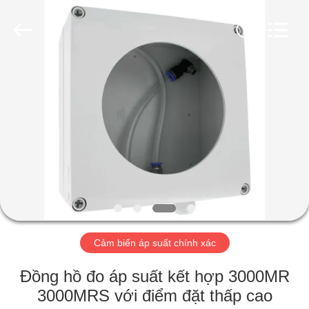
2018
-
2026
Xi'an
Kacise
Optronics
Co.,Ltd..
All
NHÀ
Rights
Reserved.
SẢN
PHẨM
VIDEO
VỀ
CHÚNG
Cảm biến áp suất chính xác
TÔI
Đồng hồ đo áp suất kết hợp 3000MR
3000MRS với điểm đặt thấp cao