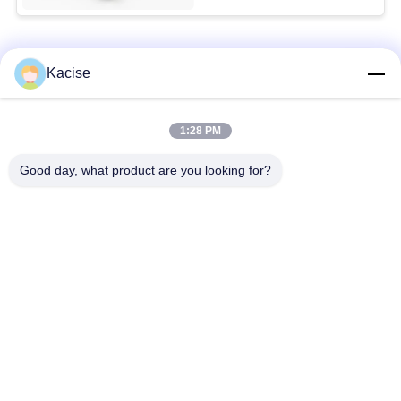
SITEMAP
Danh mục phổ biến
Tất cả
Kacise
CHÍNH
các
SÁCH
Cảm biến chất lượng
Cảm biến áp suất
1:28 PM
nước
chính xác
BẢO
Good day, what product are you looking for?
MẬT
Máy đo nồng độ chất
Máy phát tín hiệu
lỏng
radar
Cảm biến biến tần
Máy đo lưu lượng
siêu âm
siêu âm
Đồng hồ đo lưu
Bộ cảm biến vòng
lượng điện từ
xoáy điện tử