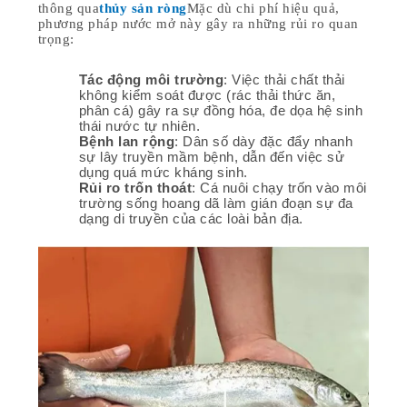
thông qua
thủy sản ròng
Mặc dù chi phí hiệu quả,
phương pháp nước mở này gây ra những rủi ro quan
trọng:
Tác động môi trường
: Việc thải chất thải
không kiểm soát được (rác thải thức ăn,
phân cá) gây ra sự đồng hóa, đe dọa hệ sinh
thái nước tự nhiên.
Bệnh lan rộng
: Dân số dày đặc đẩy nhanh
sự lây truyền mầm bệnh, dẫn đến việc sử
dụng quá mức kháng sinh.
Rủi ro trốn thoát
: Cá nuôi chạy trốn vào môi
trường sống hoang dã làm gián đoạn sự đa
dạng di truyền của các loài bản địa.