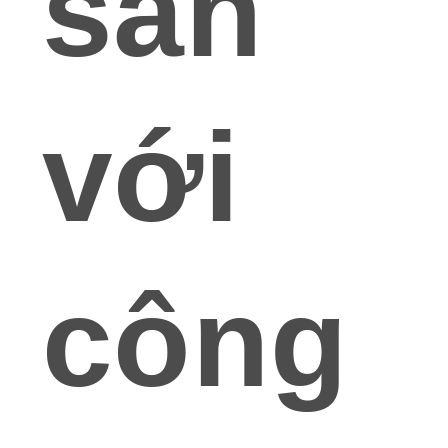
sản
với
công