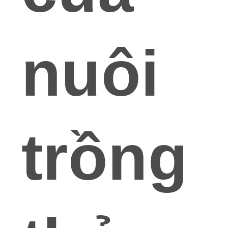
SƠ
ĐỒ
nuôi
TRANG
WEB
CHÍNH
SÁCH
trồng
BẢO
MẬT