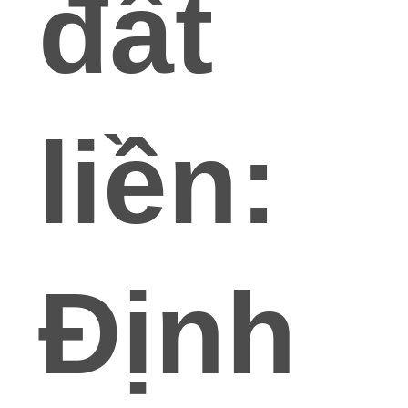
đất
liền:
Định