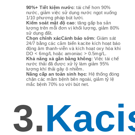
90%+ Tiết kiệm nước
: tái chế hơn 90%
nước, giảm việc sử dụng nước ngọt xuống
1/10 phương pháp bút lưới.
Kiểm soát mật độ cao
: tăng gấp ba sản
lượng trên mỗi đơn vị khối lượng, giảm 80%
sử dụng đất.
Chọn chính xác
Cảnh báo sớm
: Giám sát
24/7 bằng các cảm biến kacite kích hoạt báo
động âm thanh-viễn và kích hoạt oxy hóa khi
DO < 6mg/L hoặc amoniac > 0.5mg/L.
Khả năng xả gần bằng không
: Việc tái chế
nước thải đã được xử lý làm giảm 95%
lượng khí thải gây ô nhiễm.
Nâng cấp an toàn sinh học
: Hệ thống đóng
chặn các mầm bệnh bên ngoài, giảm tỷ lệ
mắc bệnh 70% so với bút net.
3.
Kaci