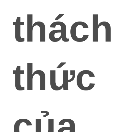
thách
TIN
TỨC
TẤT
CẢ
thức
CÁC
TRƯỜNG
HỢP
YÊU
CẦU
của
BÁO
GIÁ