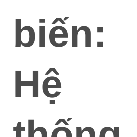
biến:
Hệ
thống