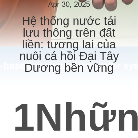
THAM
Apr 30, 2025
QUAN
Hệ thống nước tái
NHÀ
lưu thông trên đất
MÁY
liền: tương lai của
KIỂM
nuôi cá hồi Đại Tây
SOÁT
Dương bền vững
CHẤT
LƯỢNG
1Nhữ
LIÊN
HỆ
CHÚNG
TÔI