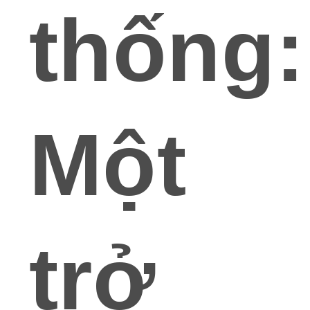
thống:
Một
trở