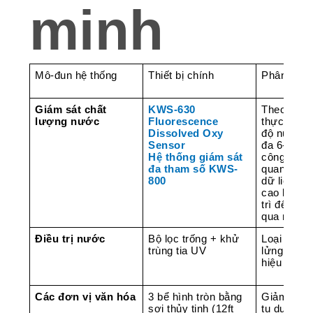
minh
Mô-đun hệ thống
Thiết bị chính
Phân tích
Giám sát chất
KWS-630
Theo dõi t
lượng nước
Fluorescence
thực của 
Dissolved Oxy
độ nước, p
Sensor
đa 6-9 tha
Hệ thống giám sát
công nghệ
đa tham số KWS-
quang học
800
dữ liệu ch
cao không
trì đến S
qua mô-đ
Điều trị nước
Bộ lọc trống + khử
Loại bỏ ch
trùng tia UV
lửng (> 4
hiệu hóa 
Các đơn vị văn hóa
3 bể hình tròn bằng
Giảm thiểu
sợi thủy tinh (12ft
tụ dư lượn