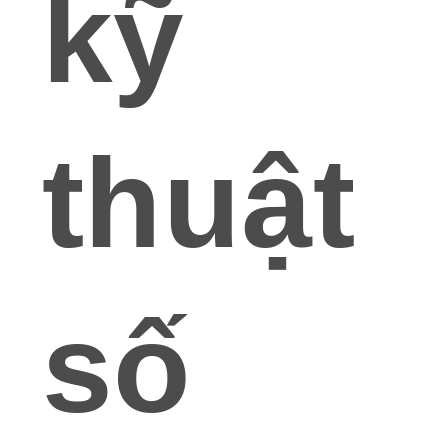
kỹ
thuật
số